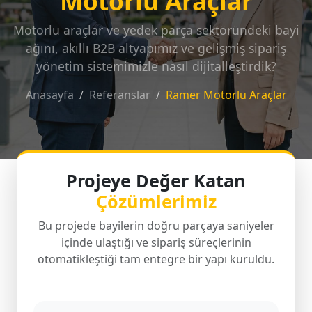
Motorlu Araçlar
Motorlu araçlar ve yedek parça sektöründeki bayi
ağını, akıllı B2B altyapımız ve gelişmiş sipariş
yönetim sistemimizle nasıl dijitalleştirdik?
Anasayfa
Referanslar
Ramer Motorlu Araçlar
Projeye Değer Katan
Çözümlerimiz
Bu projede bayilerin doğru parçaya saniyeler
içinde ulaştığı ve sipariş süreçlerinin
otomatikleştiği tam entegre bir yapı kuruldu.