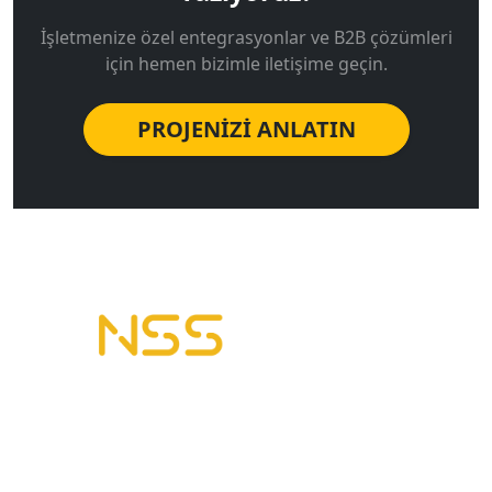
İşletmenize özel entegrasyonlar ve B2B çözümleri
için hemen bizimle iletişime geçin.
PROJENİZİ ANLATIN
B2B Yazılımı | E-Tahsilat | E-Plasiyer
Erp ile tam entegre B2B sistemleri kuruyoruz.
Geleceğin Sistemleri, Bugünün Çözümleri
Bizi Arayın