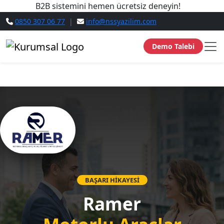
B2B sistemini hemen ücretsiz deneyin!
0850 307 06 77
|
info@nssyazilim.com
Demo Talebi
BAŞARI HİKAYESİ
Ramer