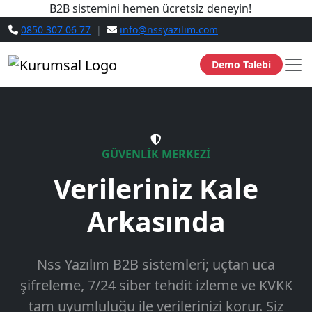
B2B sistemini hemen ücretsiz deneyin!
0850 307 06 77
|
info@nssyazilim.com
Demo Talebi
GÜVENLİK MERKEZİ
Verileriniz Kale
Arkasında
Nss Yazılım B2B sistemleri; uçtan uca
şifreleme, 7/24 siber tehdit izleme ve KVKK
tam uyumluluğu ile verilerinizi korur. Siz