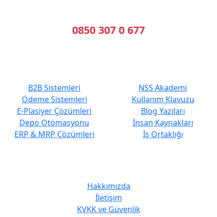
Bizi Arayın
0850 307 0 677
En Çok Tercih Edilenler
Hızlı Erişim
B2B Sistemleri
NSS Akademi
Ödeme Sistemleri
Kullanım Klavuzu
E-Plasiyer Çözümleri
Blog Yazıları
Depo Otomasyonu
İnsan Kaynakları
ERP & MRP Çözümleri
İş Ortaklığı
Kurumsal
Hakkımızda
İletişim
KVKK ve Güvenlik