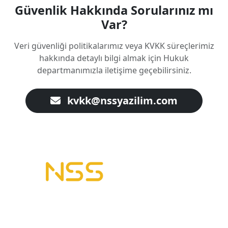
Güvenlik Hakkında Sorularınız mı
Var?
Veri güvenliği politikalarımız veya KVKK süreçlerimiz
hakkında detaylı bilgi almak için Hukuk
departmanımızla iletişime geçebilirsiniz.
kvkk@nssyazilim.com
B2B Yazılımı | E-Tahsilat | E-Plasiyer
Erp ile tam entegre B2B sistemleri kuruyoruz.
Geleceğin Sistemleri, Bugünün Çözümleri