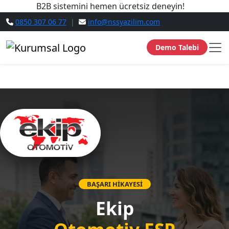
B2B sistemini hemen ücretsiz deneyin!
0850 307 06 77
|
info@nssyazilim.com
Demo Talebi
BAŞARI HİKAYESİ
Ekip