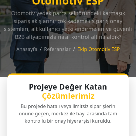
Otomotiv ESP
Otomotiv yedek parça sektöründeki karmaşık
sipariş akışlarını; çok kademeli sipariş onay
sistemleri, alt kullanıcı yetkilendirmeleri ve güvenli
B2B altyapımızla nasıl kontrol altına aldık?
Anasayfa
Referanslar
Ekip Otomotiv ESP
Projeye Değer Katan
Çözümlerimiz
Bu projede hatalı veya limitsiz siparişlerin
önüne geçen, merkez ile bayi arasında tam
kontrollü bir onay hiyerarşisi kuruldu.