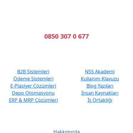
B2B Yazılımı | E-Tahsilat | E-Plasiyer
Erp ile tam entegre B2B sistemleri kuruyoruz.
Geleceğin Sistemleri, Bugünün Çözümleri
Bizi Arayın
0850 307 0 677
En Çok Tercih Edilenler
Hızlı Erişim
B2B Sistemleri
NSS Akademi
Ödeme Sistemleri
Kullanım Klavuzu
E-Plasiyer Çözümleri
Blog Yazıları
Depo Otomasyonu
İnsan Kaynakları
ERP & MRP Çözümleri
İş Ortaklığı
Kurumsal
Hakkımızda